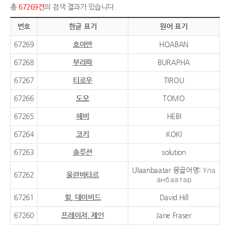
총
67269건
의 검색 결과가 있습니다.
번호
한글 표기
원어 표기
67269
호아반
HOABAN
67268
부라파
BURAPHA
67267
티로우
TIROU
67266
도모
TOMO
67265
헤비
HEBI
67264
코키
KOKI
67263
솔루션
solution
Ulaanbaatar 몽골어명: Ула
67262
울란바타르
анбаатар
67261
힐, 데이비드
David Hill
67260
프레이저, 제인
Jane Fraser