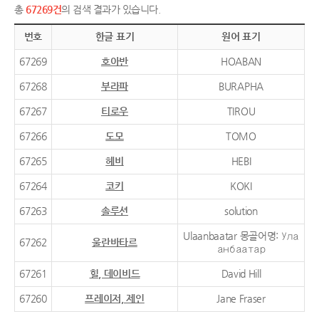
총
67269건
의 검색 결과가 있습니다.
번호
한글 표기
원어 표기
67269
호아반
HOABAN
67268
부라파
BURAPHA
67267
티로우
TIROU
67266
도모
TOMO
67265
헤비
HEBI
67264
코키
KOKI
67263
솔루션
solution
Ulaanbaatar 몽골어명: Ула
67262
울란바타르
анбаатар
67261
힐, 데이비드
David Hill
67260
프레이저, 제인
Jane Fraser