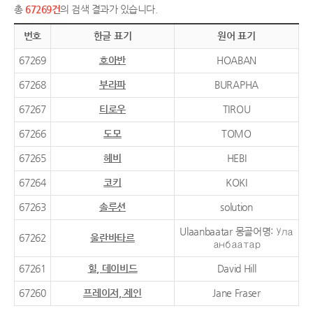
총
67269건
의 검색 결과가 있습니다.
번호
한글 표기
원어 표기
67269
호아반
HOABAN
67268
부라파
BURAPHA
67267
티로우
TIROU
67266
도모
TOMO
67265
헤비
HEBI
67264
코키
KOKI
67263
솔루션
solution
Ulaanbaatar 몽골어명: Ула
67262
울란바타르
анбаатар
67261
힐, 데이비드
David Hill
67260
프레이저, 제인
Jane Fraser