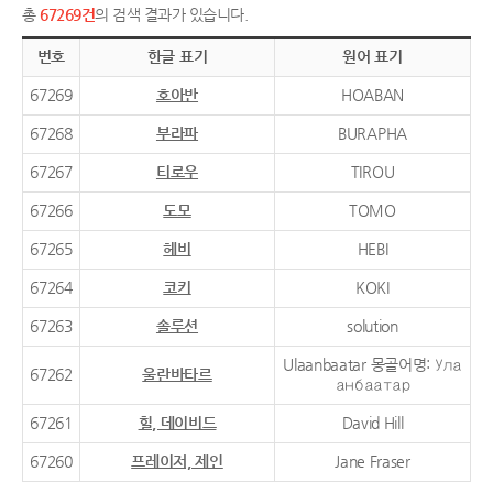
총
67269건
의 검색 결과가 있습니다.
번호
한글 표기
원어 표기
67269
호아반
HOABAN
67268
부라파
BURAPHA
67267
티로우
TIROU
67266
도모
TOMO
67265
헤비
HEBI
67264
코키
KOKI
67263
솔루션
solution
Ulaanbaatar 몽골어명: Ула
67262
울란바타르
анбаатар
67261
힐, 데이비드
David Hill
67260
프레이저, 제인
Jane Fraser