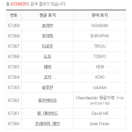
총
67269건
의 검색 결과가 있습니다.
번호
한글 표기
원어 표기
67269
호아반
HOABAN
67268
부라파
BURAPHA
67267
티로우
TIROU
67266
도모
TOMO
67265
헤비
HEBI
67264
코키
KOKI
67263
솔루션
solution
Ulaanbaatar 몽골어명: Ула
67262
울란바타르
анбаатар
67261
힐, 데이비드
David Hill
67260
프레이저, 제인
Jane Fraser