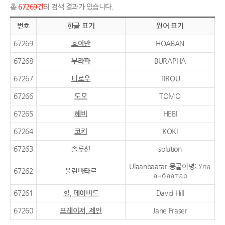
총
67269건
의 검색 결과가 있습니다.
번호
한글 표기
원어 표기
67269
호아반
HOABAN
67268
부라파
BURAPHA
67267
티로우
TIROU
67266
도모
TOMO
67265
헤비
HEBI
67264
코키
KOKI
67263
솔루션
solution
Ulaanbaatar 몽골어명: Ула
67262
울란바타르
анбаатар
67261
힐, 데이비드
David Hill
67260
프레이저, 제인
Jane Fraser