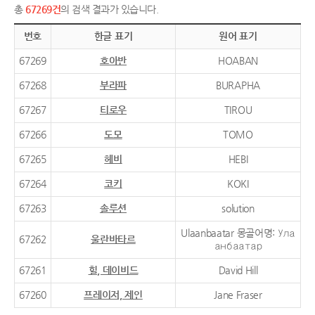
총
67269건
의 검색 결과가 있습니다.
번호
한글 표기
원어 표기
67269
호아반
HOABAN
67268
부라파
BURAPHA
67267
티로우
TIROU
67266
도모
TOMO
67265
헤비
HEBI
67264
코키
KOKI
67263
솔루션
solution
Ulaanbaatar 몽골어명: Ула
67262
울란바타르
анбаатар
67261
힐, 데이비드
David Hill
67260
프레이저, 제인
Jane Fraser