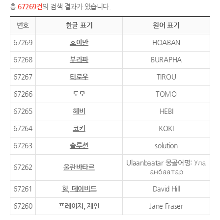
총
67269건
의 검색 결과가 있습니다.
번호
한글 표기
원어 표기
67269
호아반
HOABAN
67268
부라파
BURAPHA
67267
티로우
TIROU
67266
도모
TOMO
67265
헤비
HEBI
67264
코키
KOKI
67263
솔루션
solution
Ulaanbaatar 몽골어명: Ула
67262
울란바타르
анбаатар
67261
힐, 데이비드
David Hill
67260
프레이저, 제인
Jane Fraser