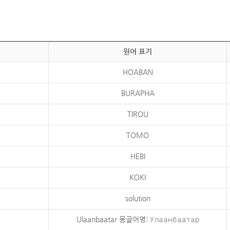
원어 표기
HOABAN
BURAPHA
TIROU
TOMO
HEBI
KOKI
solution
Ulaanbaatar 몽골어명: Улаанбаатар