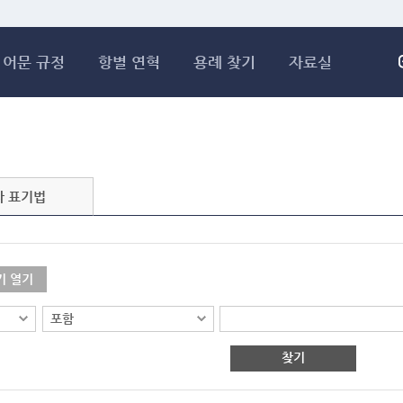
메인콘텐츠 바로가기
어문 규정
항별 연혁
용례 찾기
자료실
자 표기법
기 열기
찾기