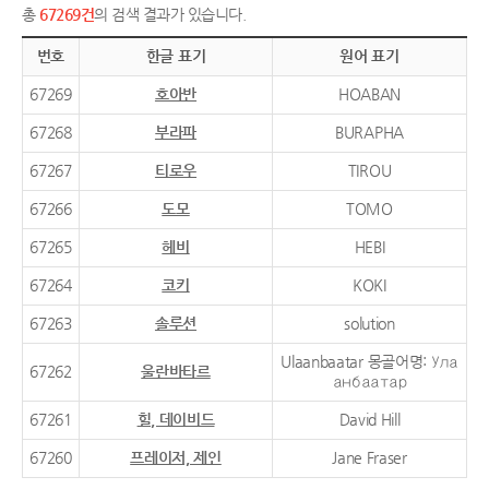
총
67269건
의 검색 결과가 있습니다.
번호
한글 표기
원어 표기
67269
호아반
HOABAN
67268
부라파
BURAPHA
67267
티로우
TIROU
67266
도모
TOMO
67265
헤비
HEBI
67264
코키
KOKI
67263
솔루션
solution
Ulaanbaatar 몽골어명: Ула
67262
울란바타르
анбаатар
67261
힐, 데이비드
David Hill
67260
프레이저, 제인
Jane Fraser