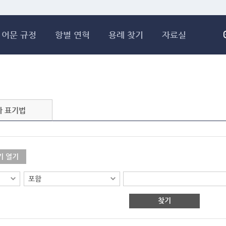
메인콘텐츠 바로가기
어문 규정
항별 연혁
용례 찾기
자료실
자 표기법
기 열기
찾기