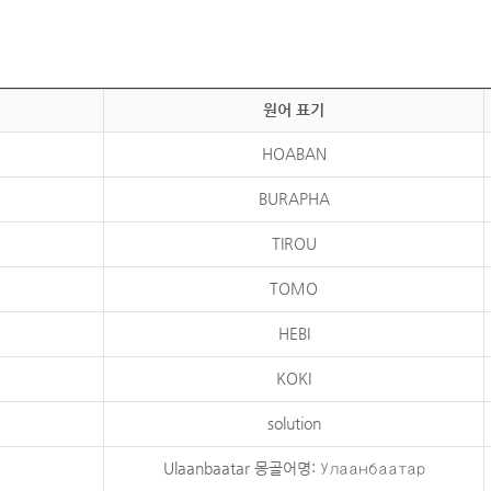
원어 표기
HOABAN
BURAPHA
TIROU
TOMO
HEBI
KOKI
solution
Ulaanbaatar 몽골어명: Улаанбаатар