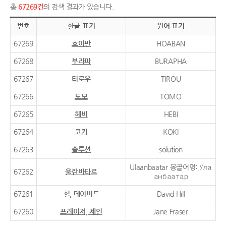
총
67269건
의 검색 결과가 있습니다.
번호
한글 표기
원어 표기
67269
호아반
HOABAN
67268
부라파
BURAPHA
67267
티로우
TIROU
67266
도모
TOMO
67265
헤비
HEBI
67264
코키
KOKI
67263
솔루션
solution
Ulaanbaatar 몽골어명: Ула
67262
울란바타르
анбаатар
67261
힐, 데이비드
David Hill
67260
프레이저, 제인
Jane Fraser