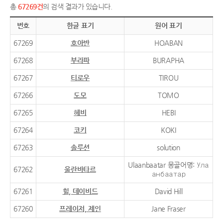
총
67269건
의 검색 결과가 있습니다.
번호
한글 표기
원어 표기
67269
호아반
HOABAN
67268
부라파
BURAPHA
67267
티로우
TIROU
67266
도모
TOMO
67265
헤비
HEBI
67264
코키
KOKI
67263
솔루션
solution
Ulaanbaatar 몽골어명: Ула
67262
울란바타르
анбаатар
67261
힐, 데이비드
David Hill
67260
프레이저, 제인
Jane Fraser