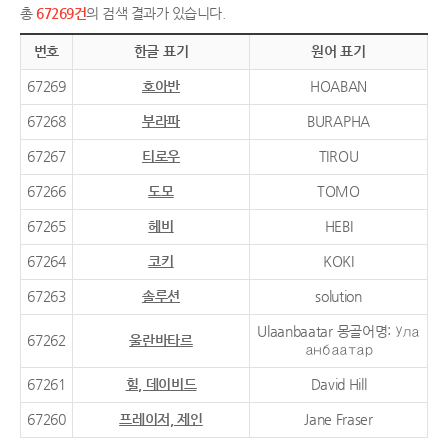
총
67269건
의 검색 결과가 있습니다.
번호
한글 표기
원어 표기
67269
호아반
HOABAN
67268
부라파
BURAPHA
67267
티로우
TIROU
67266
도모
TOMO
67265
헤비
HEBI
67264
코키
KOKI
67263
솔루션
solution
Ulaanbaatar 몽골어명: Ула
67262
울란바타르
анбаатар
67261
힐, 데이비드
David Hill
67260
프레이저, 제인
Jane Fraser