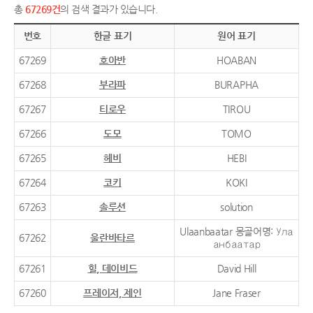
총
67269건
의 검색 결과가 있습니다.
번호
한글 표기
원어 표기
67269
호아반
HOABAN
67268
부라파
BURAPHA
67267
티로우
TIROU
67266
도모
TOMO
67265
헤비
HEBI
67264
코키
KOKI
67263
솔루션
solution
Ulaanbaatar 몽골어명: Ула
67262
울란바타르
анбаатар
67261
힐, 데이비드
David Hill
67260
프레이저, 제인
Jane Fraser