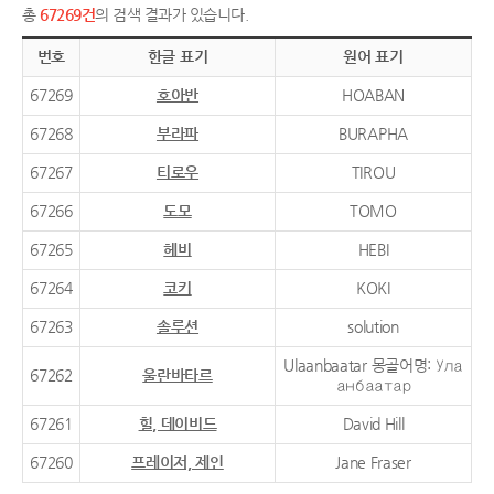
총
67269건
의 검색 결과가 있습니다.
번호
한글 표기
원어 표기
67269
호아반
HOABAN
67268
부라파
BURAPHA
67267
티로우
TIROU
67266
도모
TOMO
67265
헤비
HEBI
67264
코키
KOKI
67263
솔루션
solution
Ulaanbaatar 몽골어명: Ула
67262
울란바타르
анбаатар
67261
힐, 데이비드
David Hill
67260
프레이저, 제인
Jane Fraser