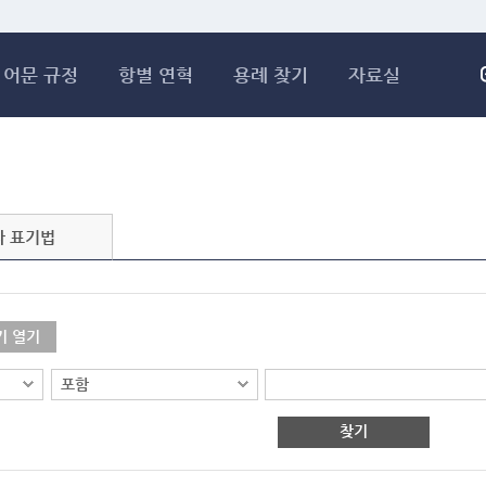
메인콘텐츠 바로가기
어문 규정
항별 연혁
용례 찾기
자료실
자 표기법
기 열기
찾기