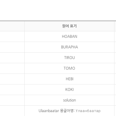
원어 표기
HOABAN
BURAPHA
TIROU
TOMO
HEBI
KOKI
solution
Ulaanbaatar 몽골어명: Улаанбаатар