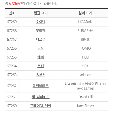
총
67269건
의 검색 결과가 있습니다.
번호
한글 표기
원어 표기
67269
호아반
HOABAN
67268
부라파
BURAPHA
67267
티로우
TIROU
67266
도모
TOMO
67265
헤비
HEBI
67264
코키
KOKI
67263
솔루션
solution
Ulaanbaatar 몽골어명: Ула
67262
울란바타르
анбаатар
67261
힐, 데이비드
David Hill
67260
프레이저, 제인
Jane Fraser