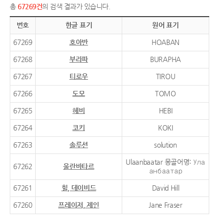
총
67269건
의 검색 결과가 있습니다.
번호
한글 표기
원어 표기
67269
호아반
HOABAN
67268
부라파
BURAPHA
67267
티로우
TIROU
67266
도모
TOMO
67265
헤비
HEBI
67264
코키
KOKI
67263
솔루션
solution
Ulaanbaatar 몽골어명: Ула
67262
울란바타르
анбаатар
67261
힐, 데이비드
David Hill
67260
프레이저, 제인
Jane Fraser