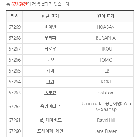
총
67269건
의 검색 결과가 있습니다.
번호
한글 표기
원어 표기
67269
호아반
HOABAN
67268
부라파
BURAPHA
67267
티로우
TIROU
67266
도모
TOMO
67265
헤비
HEBI
67264
코키
KOKI
67263
솔루션
solution
Ulaanbaatar 몽골어명: Ула
67262
울란바타르
анбаатар
67261
힐, 데이비드
David Hill
67260
프레이저, 제인
Jane Fraser