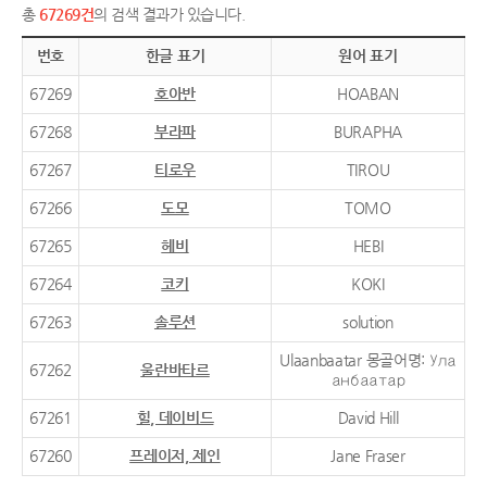
총
67269건
의 검색 결과가 있습니다.
번호
한글 표기
원어 표기
67269
호아반
HOABAN
67268
부라파
BURAPHA
67267
티로우
TIROU
67266
도모
TOMO
67265
헤비
HEBI
67264
코키
KOKI
67263
솔루션
solution
Ulaanbaatar 몽골어명: Ула
67262
울란바타르
анбаатар
67261
힐, 데이비드
David Hill
67260
프레이저, 제인
Jane Fraser