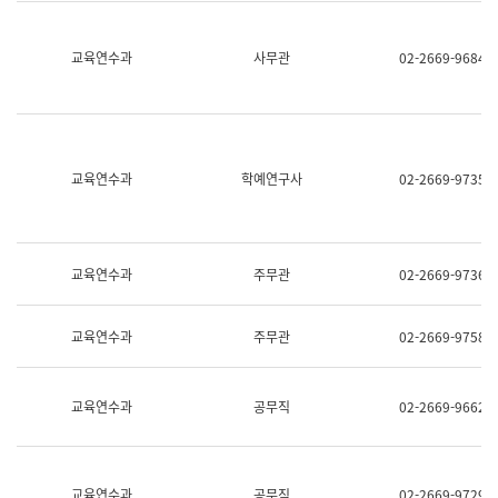
명,
교
직
육
위/
연
교육연수과
사무관
02-2669-9684
직
수
급,
과
전
어
화,
문
담
연
당
구
교육연수과
학예연구사
02-2669-9735
업
실
무)
어
문
연
구
교육연수과
주무관
02-2669-9736
과
어
문
교육연수과
주무관
02-2669-9758
연
구
과
(사
교육연수과
공무직
02-2669-9662
전
팀)
언
어
정
교육연수과
공무직
02-2669-9729