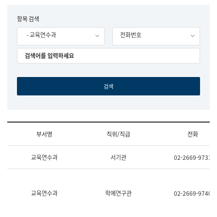
립
국
F
항목 검색
어
o
원
- 교육연수과
전화번호
r
조
m
직
도
국
어
원
원
장
기
획
연
수
부서명
직위/직급
전화
부
기
조
획
교육연수과
서기관
02-2669-9731
직
운
및
영
업
과
무
공
소
공
교육연수과
학예연구관
02-2669-9740
개
언
(부
어
서
과