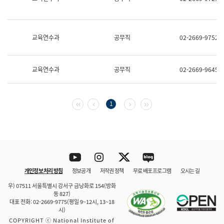
보
과
한
국
교육연수과
공무직
02-2669-9752
어
진
흥
과
교육연수과
공무직
02-2669-9645
수
어
점
자
첫 페이지
이전 페이지
다음 페이지
마지막 페이지
1
진
흥
과
Youtube
Instagram
Twitter
blog
개인정보 처리 방침
정보공개
저작권 정책
무료 배포 프로그램
오시는 길
바로 가기
문체부와 소속기관
우) 07511 서울특별시 강서구 금낭화로 154(방화
동 827)
대표 전화: 02-2669-9775(평일 9~12시, 13~18
시)
COPYRIGHT ⓒ National Institute of