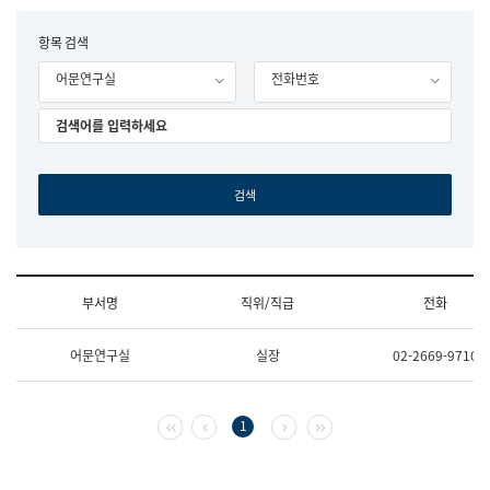
립
국
F
항목 검색
어
o
원
어문연구실
전화번호
r
조
m
직
도
국
어
원
원
장
기
획
연
수
부서명
직위/직급
전화
부
기
조
획
어문연구실
실장
02-2669-9710
직
운
및
영
업
과
무
공
첫 페이지
이전 페이지
다음 페이지
마지막 페이지
1
소
공
개
언
(부
어
서
과