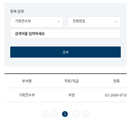
립
국
F
항목 검색
어
o
원
기획연수부
전화번호
r
조
m
직
도
국
어
원
원
장
기
획
연
수
부서명
직위/직급
전화
부
기
조
획
기획연수부
부장
02-2669-9730
직
운
및
영
업
과
무
공
첫 페이지
이전 페이지
다음 페이지
마지막 페이지
1
소
공
개
언
(부
어
서
과