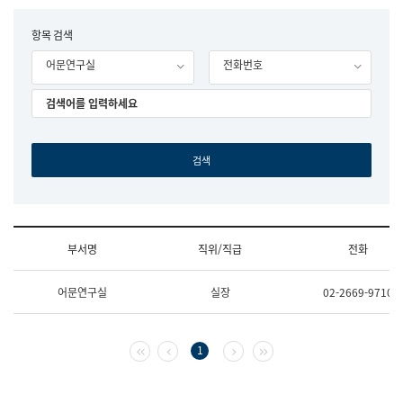
립
국
F
항목 검색
어
o
원
어문연구실
전화번호
r
조
m
직
도
국
어
원
원
장
기
획
연
수
부서명
직위/직급
전화
부
기
조
획
어문연구실
실장
02-2669-9710
직
운
및
영
업
과
무
공
첫 페이지
이전 페이지
다음 페이지
마지막 페이지
1
소
공
개
언
(부
어
서
과