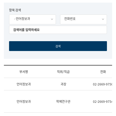
립
국
F
항목 검색
어
o
원
- 언어정보과
전화번호
r
조
m
직
도
국
어
원
원
장
기
획
연
수
부서명
직위/직급
전화
부
기
조
획
언어정보과
과장
02-2669-9750
직
운
및
영
업
과
무
공
언어정보과
학예연구관
02-2669-9754
소
공
개
언
(부
어
서
과