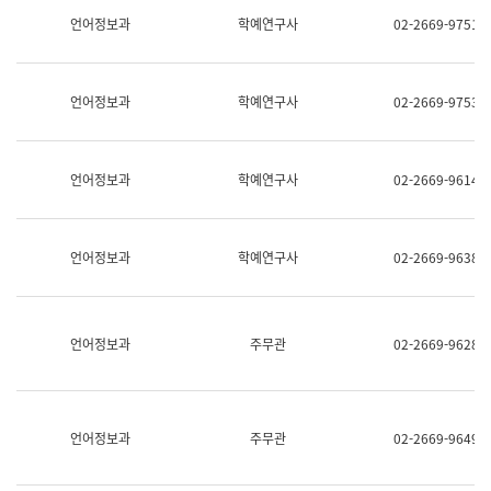
명,
교
언어정보과
학예연구사
02-2669-9751
직
육
위/
연
직
수
급,
과
언어정보과
학예연구사
02-2669-9753
전
어
화,
문
담
연
당
구
언어정보과
학예연구사
02-2669-9614
업
실
무)
어
문
연
언어정보과
학예연구사
02-2669-9638
구
과
어
문
연
언어정보과
주무관
02-2669-9628
구
과
(사
전
팀)
언어정보과
주무관
02-2669-9649
언
어
정