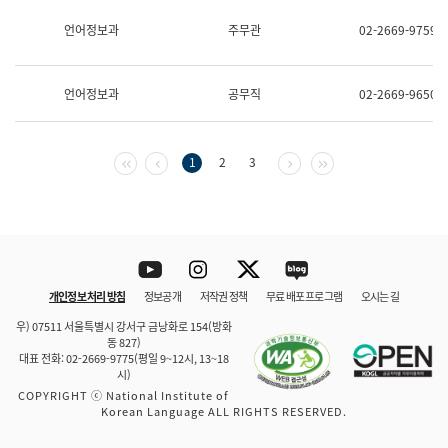
보
과
언어정보과
주무관
02-2669-9759
한
국
어
언어정보과
공무직
02-2669-9650
진
흥
과
수
첫 페이지
이전 페이지
다음 페이지
마지막 페이지
1
2
3
어
점
자
진
흥
과
Youtube
Instagram
Twitter
blog
개인정보 처리 방침
정보공개
저작권 정책
무료 배포 프로그램
오시는 길
바로 가기
문체부와 소속기관
우) 07511 서울특별시 강서구 금낭화로 154(방화
동 827)
대표 전화: 02-2669-9775(평일 9~12시, 13~18
시)
COPYRIGHT ⓒ National Institute of
Korean Language ALL RIGHTS RESERVED.