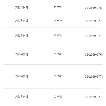
명,
교
직
기획운영과
주무관
02-2669-9780
육
위/
연
직
수
급,
과
기획운영과
주무관
02-2669-9779
전
어
화,
문
담
연
당
기획운영과
주무관
02-2669-9773
구
업
실
무)
어
문
연
기획운영과
주무관
02-2669-9768
구
과
어
문
연
구
기획운영과
주무관
02-2669-9778
과
(사
전
팀)
언
기획운영과
공무직
02-2669-9776
어
정