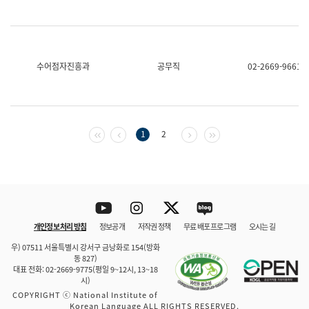
수어점자진흥과
공무직
02-2669-9661
첫 페이지
이전 페이지
다음 페이지
마지막 페이지
1
2
Youtube
Instagram
Twitter
blog
개인정보 처리 방침
정보공개
저작권 정책
무료 배포 프로그램
오시는 길
바로 가기
문체부와 소속기관
우) 07511 서울특별시 강서구 금낭화로 154(방화
동 827)
대표 전화: 02-2669-9775(평일 9~12시, 13~18
시)
COPYRIGHT ⓒ National Institute of
Korean Language ALL RIGHTS RESERVED.