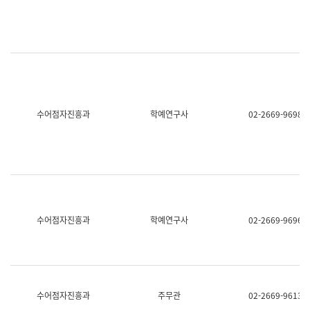
명,
교
직
육
위/
연
직
수
급,
과
전
어
화,
문
담
연
당
구
수어점자진흥과
학예연구사
02-2669-9698
업
실
무)
어
문
연
구
과
어
문
연
수어점자진흥과
학예연구사
02-2669-9696
구
과
(사
전
팀)
언
어
수어점자진흥과
주무관
02-2669-9613
정