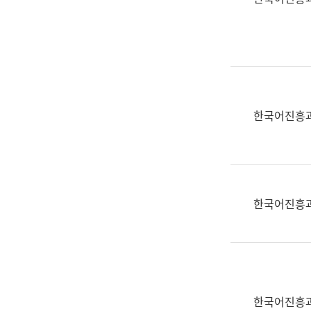
(부
획
서
운
명,
영
직
과
위/
공
직
공
급,
언
한국어진흥
전
어
화,
과
담
교
당
육
업
연
한국어진흥
무)
수
과
어
문
연
구
한국어진흥