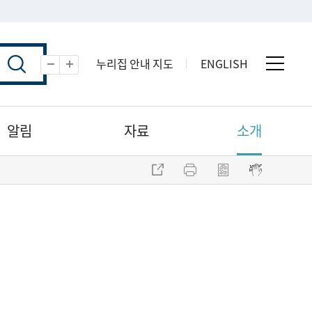
누리집 안내 지도
ENGLISH
전체 
축소
확대
알림
자료
소개
주소 복사
프린트
점자파일 내려받기
점자뷰어 보