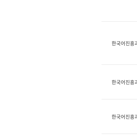
실
어
문
연
구
과
한국어진흥
어
문
연
구
과
한국어진흥
(사
전
팀)
언
어
한국어진흥
정
보
과