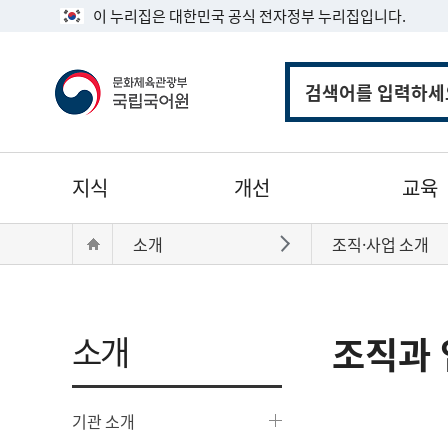
이 누리집은 대한민국 공식 전자정부 누리집입니다.
통
합
검
색
주
지식
개선
교육
메
뉴
현
Home
소개
조직·사업 소개
바로가기
재
위
치:
소개
조직과 
기관 소개