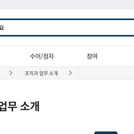
수어/점자
참여
조직과 업무 소개
바로가기
바로가기
업무 소개