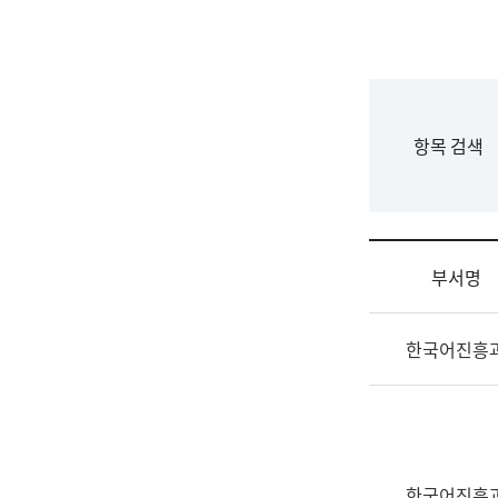
국
립
국
어
원
F
항목 검색
조
o
직
r
도
m
국
어
부서명
원
원
조
장
한국어진흥
직
기
및
획
업
연
무
수
소
부
개
기
한국어진흥