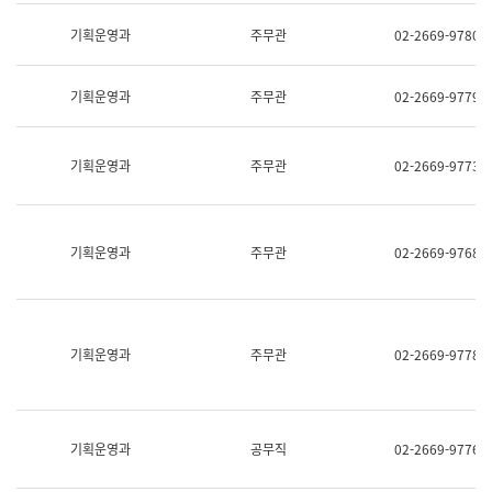
명,
교
직
기획운영과
주무관
02-2669-9780
육
위/
연
직
수
급,
과
기획운영과
주무관
02-2669-9779
전
어
화,
문
담
연
당
기획운영과
주무관
02-2669-9773
구
업
실
무)
어
문
연
기획운영과
주무관
02-2669-9768
구
과
어
문
연
구
기획운영과
주무관
02-2669-9778
과
(사
전
팀)
언
기획운영과
공무직
02-2669-9776
어
정