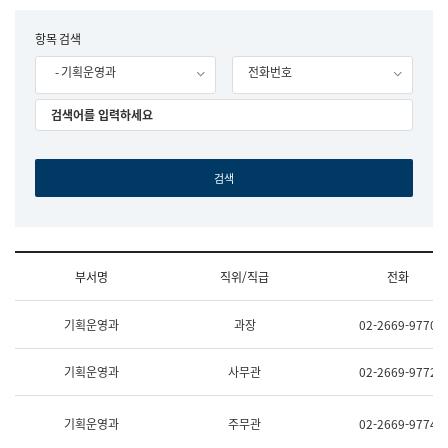
립
국
F
항목 검색
어
o
원
- 기획운영과
전화번호
r
조
m
직
도
국
어
원
원
장
기
획
연
수
부서명
직위/직급
전화
부
기
조
획
기획운영과
과장
02-2669-9770
직
운
및
영
업
과
기획운영과
사무관
02-2669-9772
무
공
소
공
개
언
기획운영과
주무관
02-2669-9774
(부
어
서
과