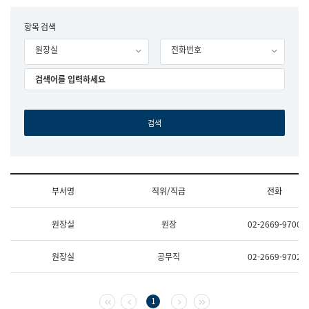
립
국
F
항목 검색
어
o
원
원장실
전화번호
r
조
m
직
도
국
어
원
원
장
기
획
연
수
부서명
직위/직급
전화
부
기
조
획
원장실
원장
02-2669-9700
직
운
및
영
업
과
원장실
공무직
02-2669-9702
무
공
소
공
개
언
(부
어
첫 페이지
이전 페이지
다음 페이지
마지막 페이지
1
서
과