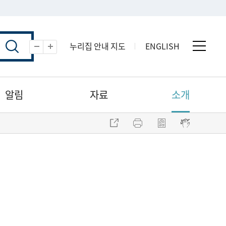
누리집 안내 지도
ENGLISH
전체 
축소
확대
알림
자료
소개
주소 복사
프린트
점자파일 내려받기
점자뷰어 보