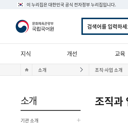
이 누리집은 대한민국 공식 전자정부 누리집입니다.
통
합
검
색
주
지식
개선
교육
메
뉴
현
Home
소개
조직·사업 소개
바로가기
재
위
치:
소개
조직과 
기관 소개