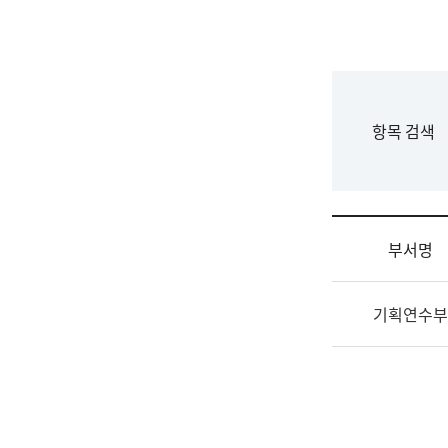
국
립
국
어
원
F
항목 검색
조
o
직
r
도
m
국
어
부서명
원
원
조
장
기획연수부
직
기
및
획
업
연
무
수
소
부
개
기