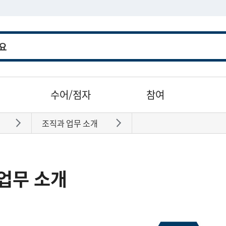
수어/점자
참여
조직과 업무 소개
바로가기
바로가기
업무 소개