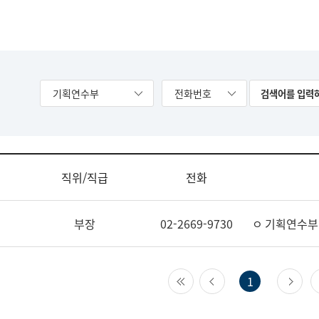
기획연수부
전화번호
직위/직급
전화
부장
02-2669-9730
ㅇ 기획연수부
첫 페이지
이전 페이지
다
1