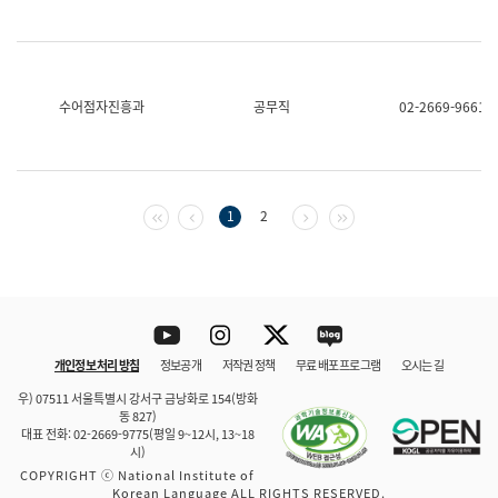
수어점자진흥과
공무직
02-2669-9661
첫 페이지
이전 페이지
다음 페이지
마지막 페이지
1
2
Youtube
Instagram
Twitter
blog
개인정보 처리 방침
정보공개
저작권 정책
무료 배포 프로그램
오시는 길
바로 가기
문체부와 소속기관
우) 07511 서울특별시 강서구 금낭화로 154(방화
동 827)
대표 전화: 02-2669-9775(평일 9~12시, 13~18
시)
COPYRIGHT ⓒ National Institute of
Korean Language ALL RIGHTS RESERVED.