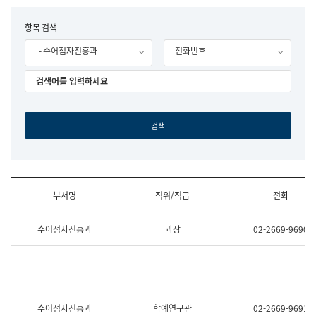
립
국
F
항목 검색
어
o
원
- 수어점자진흥과
전화번호
r
조
m
직
도
국
어
원
원
장
기
획
연
수
부서명
직위/직급
전화
부
기
조
획
수어점자진흥과
과장
02-2669-9690
직
운
및
영
업
과
무
공
소
공
개
언
(부
어
수어점자진흥과
학예연구관
02-2669-9691
서
과