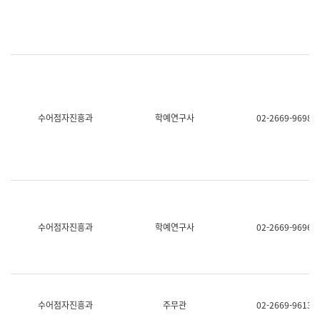
명,
교
직
육
위/
연
직
수
급,
과
전
어
화,
문
담
연
당
구
수어점자진흥과
학예연구사
02-2669-9698
업
실
무)
어
문
연
구
과
어
문
연
수어점자진흥과
학예연구사
02-2669-9696
구
과
(사
전
팀)
언
어
수어점자진흥과
주무관
02-2669-9613
정