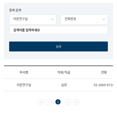
립
국
F
항목 검색
어
o
원
어문연구실
전화번호
r
조
m
직
도
국
어
원
원
장
기
획
연
수
부서명
직위/직급
전화
부
기
조
획
어문연구실
실장
02-2669-9710
직
운
및
영
업
과
무
공
첫 페이지
이전 페이지
다음 페이지
마지막 페이지
1
소
공
개
언
(부
어
서
과