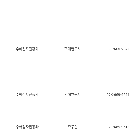
명,
교
직
육
위/
연
직
수
급,
과
전
어
화,
문
담
연
당
구
수어점자진흥과
학예연구사
02-2669-9698
업
실
무)
어
문
연
구
과
어
문
연
수어점자진흥과
학예연구사
02-2669-9696
구
과
(사
전
팀)
언
어
수어점자진흥과
주무관
02-2669-9613
정