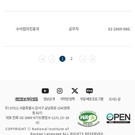
수어점자진흥과
공무직
02-2669-9661
첫 페이지
이전 페이지
다음 페이지
마지막 페이지
1
2
Youtube
Instagram
Twitter
blog
개인정보 처리 방침
정보공개
저작권 정책
무료 배포 프로그램
오시는 길
바로 가기
문체부와 소속기관
우) 07511 서울특별시 강서구 금낭화로 154(방화
동 827)
대표 전화: 02-2669-9775(평일 9~12시, 13~18
시)
COPYRIGHT ⓒ National Institute of
Korean Language ALL RIGHTS RESERVED.