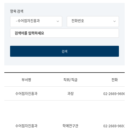
립
국
F
항목 검색
어
o
원
- 수어점자진흥과
전화번호
r
조
m
직
도
국
어
원
원
장
기
획
연
수
부서명
직위/직급
전화
부
기
조
획
수어점자진흥과
과장
02-2669-9690
직
운
및
영
업
과
무
공
소
공
개
언
(부
어
수어점자진흥과
학예연구관
02-2669-9691
서
과