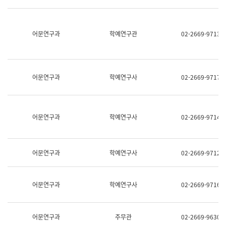
명,
교
직
육
위/
연
직
어문연구과
학예연구관
02-2669-9713
수
급,
과
전
어
화,
문
담
연
당
구
어문연구과
학예연구사
02-2669-9717
업
실
무)
어
문
연
어문연구과
학예연구사
02-2669-9714
구
과
어
문
어문연구과
학예연구사
02-2669-9712
연
구
과
(사
어문연구과
학예연구사
02-2669-9716
전
팀)
언
어
어문연구과
주무관
02-2669-9630
정