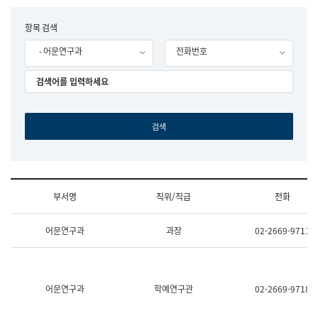
립
국
F
항목 검색
어
o
원
- 어문연구과
전화번호
r
조
m
직
도
국
어
원
원
장
기
획
연
수
부서명
직위/직급
전화
부
기
조
획
어문연구과
과장
02-2669-9711
직
운
및
영
업
과
무
공
소
공
어문연구과
학예연구관
02-2669-9718
개
언
(부
어
서
과