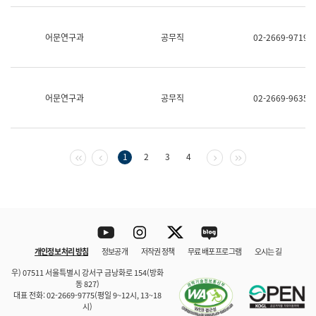
보
과
한
어문연구과
공무직
02-2669-9719
국
어
진
흥
과
어문연구과
공무직
02-2669-9635
수
어
점
자
진
첫 페이지
이전 페이지
다음 페이지
마지막 페이지
1
2
3
4
흥
과
Youtube
Instagram
Twitter
blog
개인정보 처리 방침
정보공개
저작권 정책
무료 배포 프로그램
오시는 길
바로 가기
문체부와 소속기관
우) 07511 서울특별시 강서구 금낭화로 154(방화
동 827)
대표 전화: 02-2669-9775(평일 9~12시, 13~18
시)