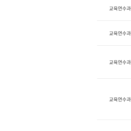
실
교육연수과
어
문
연
구
교육연수과
과
어
문
연
교육연수과
구
과
(사
전
팀)
교육연수과
언
어
정
보
과