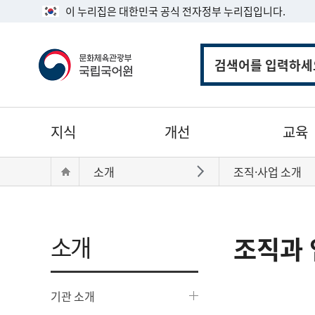
이 누리집은 대한민국 공식 전자정부 누리집입니다.
통
합
검
색
주
지식
개선
교육
메
뉴
현
Home
소개
조직·사업 소개
바로가기
재
위
치:
소개
조직과 
기관 소개