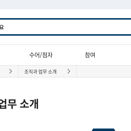
수어/점자
참여
조직과 업무 소개
바로가기
바로가기
업무 소개