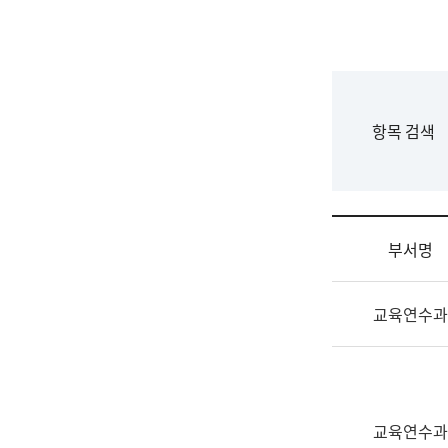
국
립
국
어
원
F
항목 검색
조
o
직
r
도
m
국
어
부서명
원
원
조
장
교육연수과
직
기
및
획
업
연
무
수
소
부
교육연수과
개
기