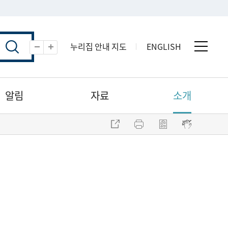
누리집 안내 지도
ENGLISH
전체 
축소
확대
알림
자료
소개
주소 복사
프린트
점자파일 내려받기
점자뷰어 보