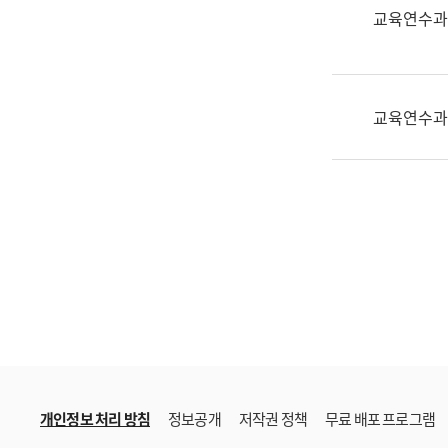
한
교육연수과
국
어
진
흥
교육연수과
과
수
어
점
자
진
흥
과
개인정보 처리 방침
정보공개
저작권 정책
무료 배포 프로그램