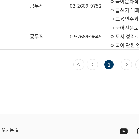
ㅇ 국어문화학
공무직
02-2669-9752
ㅇ 글쓰기 대회
ㅇ 교육연수과
ㅇ 국어전문도
공무직
02-2669-9645
ㅇ 도서 정리·
ㅇ 국어 관련
첫 페이지
이전 페이지
다
1
Yout
오시는 길