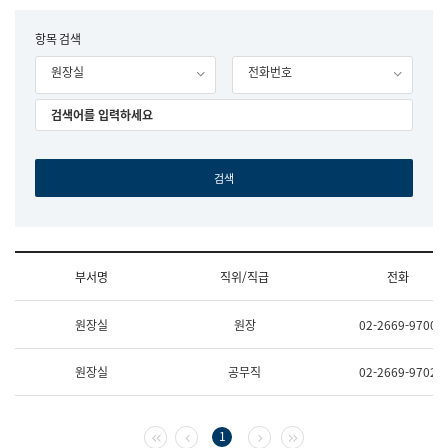
립
국
F
항목 검색
어
o
원
원장실
전화번호
r
조
m
직
도
국
어
원
원
장
기
획
연
수
부서명
직위/직급
전화
부
기
조
획
원장실
원장
02-2669-9700
직
운
및
영
업
과
원장실
공무직
02-2669-9702
무
공
소
공
개
언
(부
어
첫 페이지
이전 페이지
다음 페이지
마지막 페이지
1
서
과