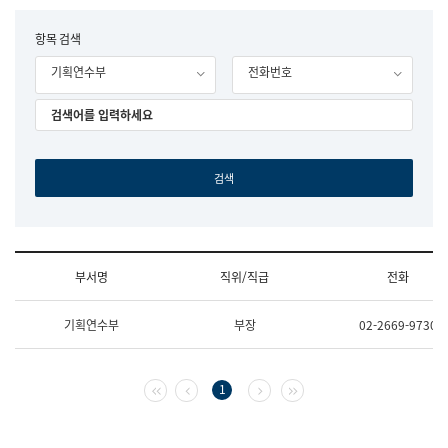
립
국
F
항목 검색
어
o
원
기획연수부
전화번호
r
조
m
직
도
국
어
원
원
장
기
획
연
수
부서명
직위/직급
전화
부
기
조
획
기획연수부
부장
02-2669-9730
직
운
및
영
업
과
무
공
첫 페이지
이전 페이지
다음 페이지
마지막 페이지
1
소
공
개
언
(부
어
서
과