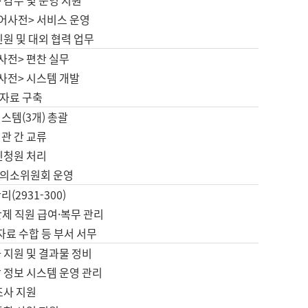
 감수 및 운영 지원
국어사전> 서비스 운영
민원 및 대외 협력 업무
사전> 편찬 실무
사전> 시스템 개발
자료 구축
스템(3개) 총괄
관 간 교류
민청원 처리
의소위원회 운영
(2931-300)
제 직원 급여·복무 관리
 자료 수합 등 부서 서무
 지원 및 결과물 정비
 정보 시스템 운영 관리
조사 지원