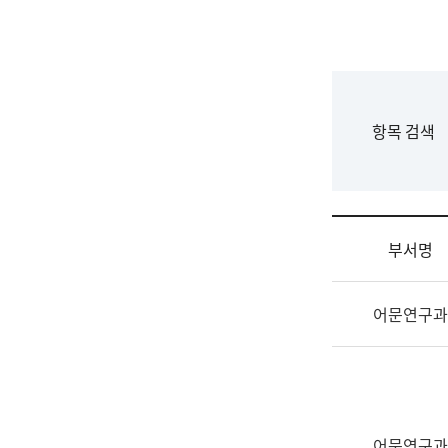
국
립
국
어
원
F
항목 검색
조
o
직
r
도
m
국
어
부서명
원
원
조
장
어문연구과
직
기
및
획
업
연
무
수
소
부
개
기
어문연구과