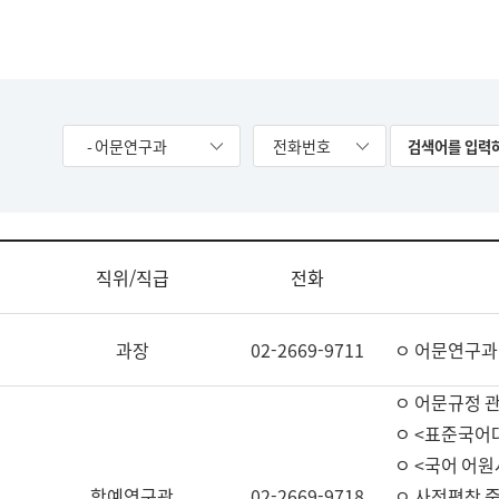
- 어문연구과
전화번호
직위/직급
전화
과장
02-2669-9711
ㅇ 어문연구과
ㅇ 어문규정 
ㅇ <표준국어
ㅇ <국어 어원
학예연구관
02-2669-9718
ㅇ 사전편찬 