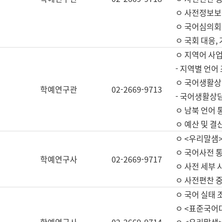
ㅇ 사전정보보
ㅇ 국어심의회
ㅇ 국회 대응,
ㅇ 지역어 사
- 지역별 언어
ㅇ 국어생활상
학예연구관
02-2669-9713
- 국어생활상담
ㅇ 남북 언어 
ㅇ 예산 및 결산(
ㅇ <우리말샘>
ㅇ 국어사전 통
학예연구사
02-2669-9717
ㅇ 사전 세부 사
ㅇ 사전편찬 
ㅇ 국어 실태 
ㅇ <표준국어