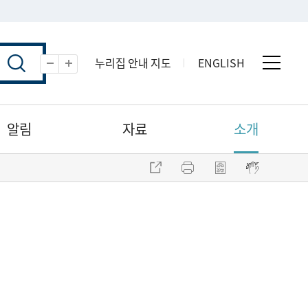
누리집 안내 지도
ENGLISH
전체 
축소
확대
알림
자료
소개
주소 복사
프린트
점자파일 내려받기
점자뷰어 보