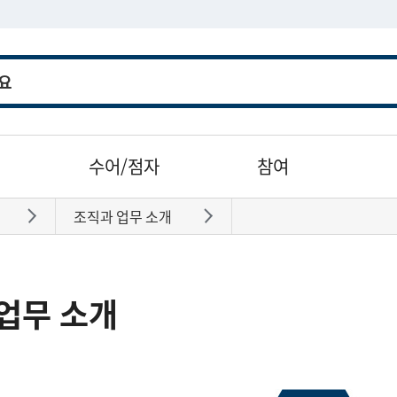
수어/점자
참여
조직과 업무 소개
바로가기
바로가기
업무 소개