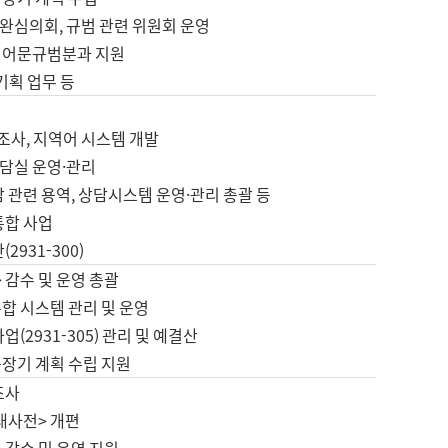
완심의회, 규범 관련 위원회 운영
 어문규범분과 지원
 기획 업무 등
업
 조사, 지역어 시스템 개발
담실 운영·관리
 관련 용역, 상담시스템 운영·관리 총괄 등
통합 사업
2931-300)
 감수 및 운영 총괄
합 시스템 관리 및 운영
업(2931-305) 관리 및 예결산
중장기 계획 수립 지원
조사
대사전> 개편