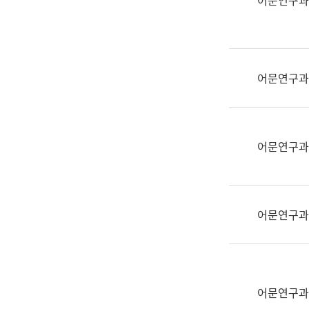
어문연구과
실
어
문
연
구
어문연구과
과
어
문
연
어문연구과
구
과
(사
전
어문연구과
팀)
언
어
정
보
어문연구과
과