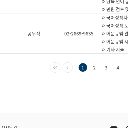
ㅇ 남북 언어 
ㅇ 민원 검토 
ㅇ 국어정책자
ㅇ 국어정책 
공무직
02-2669-9635
ㅇ 어문규범 
ㅇ 어문규범 
ㅇ 기타 지출
첫 페이지
이전 페이지
1
2
3
4
Yout
오시는 길