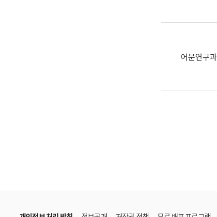
한
국
어
진
흥
어문연구과
과
수
어
점
자
진
흥
과
개인정보 처리 방침
정보공개
저작권 정책
무료 배포 프로그램