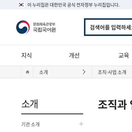
이 누리집은 대한민국 공식 전자정부 누리집입니다.
통
합
검
색
주
지식
개선
교육
메
뉴
현
Home
소개
조직·사업 소개
바로가기
재
위
치:
소개
조직과 
기관 소개