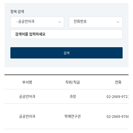
립
국
F
항목 검색
어
o
원
- 공공언어과
전화번호
r
조
m
직
도
국
어
원
원
장
기
획
연
수
부서명
직위/직급
전화
부
기
조
획
공공언어과
과장
02-2669-9721
직
운
및
영
업
과
무
공
공공언어과
학예연구관
02-2669-9766
소
공
개
언
(부
어
서
과