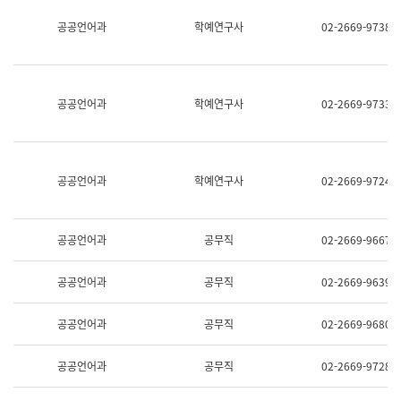
명,
교
공공언어과
학예연구사
02-2669-9738
직
육
위/
연
직
수
급,
과
전
어
공공언어과
학예연구사
02-2669-9733
화,
문
담
연
당
구
업
실
무)
어
공공언어과
학예연구사
02-2669-9724
문
연
구
과
공공언어과
공무직
02-2669-9667
어
문
연
공공언어과
공무직
02-2669-9639
구
과
(사
공공언어과
공무직
02-2669-9680
전
팀)
언
공공언어과
공무직
02-2669-9728
어
정