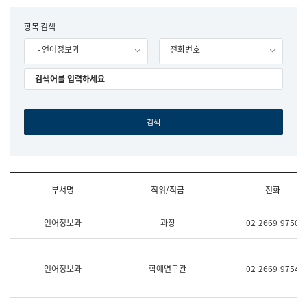
립
국
F
항목 검색
어
o
원
- 언어정보과
전화번호
r
조
m
직
도
국
어
원
원
장
기
획
연
수
부서명
직위/직급
전화
부
기
조
획
언어정보과
과장
02-2669-9750
직
운
및
영
업
과
무
공
언어정보과
학예연구관
02-2669-9754
소
공
개
언
(부
어
서
과