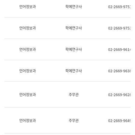
명,
교
언어정보과
학예연구사
02-2669-9751
직
육
위/
연
직
수
급,
과
언어정보과
학예연구사
02-2669-9753
전
어
화,
문
담
연
당
구
언어정보과
학예연구사
02-2669-9614
업
실
무)
어
문
연
언어정보과
학예연구사
02-2669-9638
구
과
어
문
연
언어정보과
주무관
02-2669-9628
구
과
(사
전
팀)
언어정보과
주무관
02-2669-9649
언
어
정