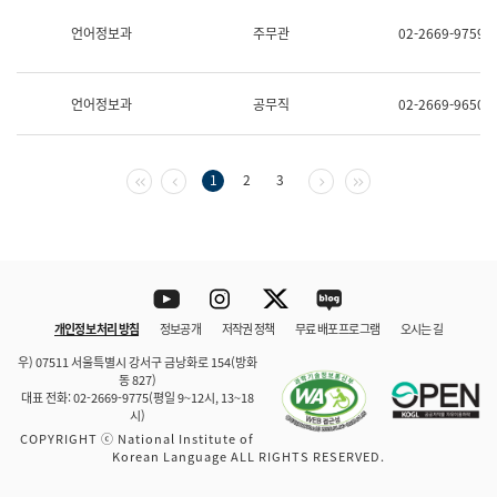
보
과
언어정보과
주무관
02-2669-9759
한
국
어
언어정보과
공무직
02-2669-9650
진
흥
과
수
첫 페이지
이전 페이지
다음 페이지
마지막 페이지
1
2
3
어
점
자
진
흥
과
Youtube
Instagram
Twitter
blog
개인정보 처리 방침
정보공개
저작권 정책
무료 배포 프로그램
오시는 길
바로 가기
문체부와 소속기관
우) 07511 서울특별시 강서구 금낭화로 154(방화
동 827)
대표 전화: 02-2669-9775(평일 9~12시, 13~18
시)
COPYRIGHT ⓒ National Institute of
Korean Language ALL RIGHTS RESERVED.