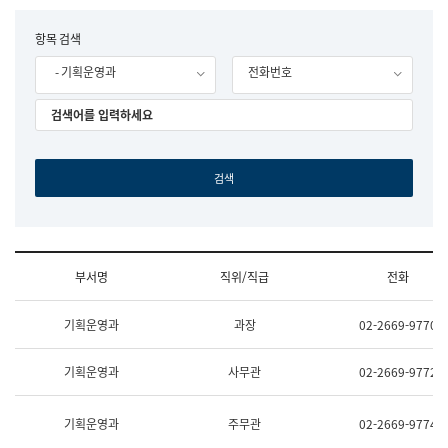
립
국
F
항목 검색
어
o
원
- 기획운영과
전화번호
r
조
m
직
도
국
어
원
원
장
기
획
연
수
부서명
직위/직급
전화
부
기
조
획
기획운영과
과장
02-2669-9770
직
운
및
영
업
과
기획운영과
사무관
02-2669-9772
무
공
소
공
개
언
기획운영과
주무관
02-2669-9774
(부
어
서
과