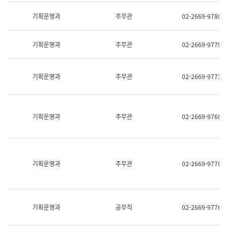
명,
교
직
기획운영과
주무관
02-2669-9780
육
위/
연
직
수
급,
과
기획운영과
주무관
02-2669-9779
전
어
화,
문
담
연
당
기획운영과
주무관
02-2669-9773
구
업
실
무)
어
문
연
기획운영과
주무관
02-2669-9768
구
과
어
문
연
구
기획운영과
주무관
02-2669-9778
과
(사
전
팀)
언
기획운영과
공무직
02-2669-9776
어
정