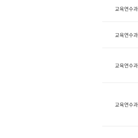
실
교육연수과
어
문
연
구
교육연수과
과
어
문
연
교육연수과
구
과
(사
전
팀)
교육연수과
언
어
정
보
과