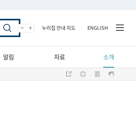
누리집 안내 지도
ENGLISH
전체 
축소
확대
알림
자료
소개
주소 복사
프린트
점자파일 내려받기
점자뷰어 보