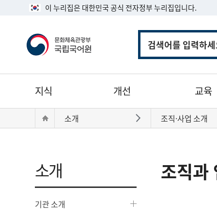
이 누리집은 대한민국 공식 전자정부 누리집입니다.
통
합
검
색
주
지식
개선
교육
메
뉴
현
Home
소개
조직·사업 소개
바로가기
재
위
치:
소개
조직과 
기관 소개