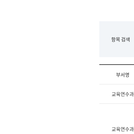
국
립
국
어
원
F
항목 검색
조
o
직
r
도
m
국
어
부서명
원
원
조
장
교육연수과
직
기
및
획
업
연
무
수
소
부
교육연수과
개
기