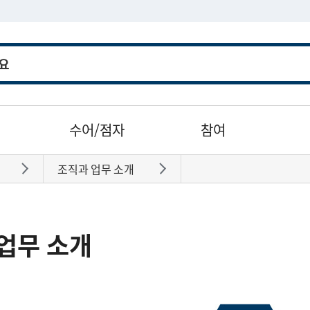
수어/점자
참여
조직과 업무 소개
바로가기
바로가기
업무 소개