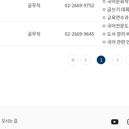
ㅇ 국어문화학
공무직
02-2669-9752
ㅇ 글쓰기 대회
ㅇ 교육연수과
ㅇ 국어전문도
공무직
02-2669-9645
ㅇ 도서 정리·
ㅇ 국어 관련
첫 페이지
이전 페이지
다
1
Yout
오시는 길