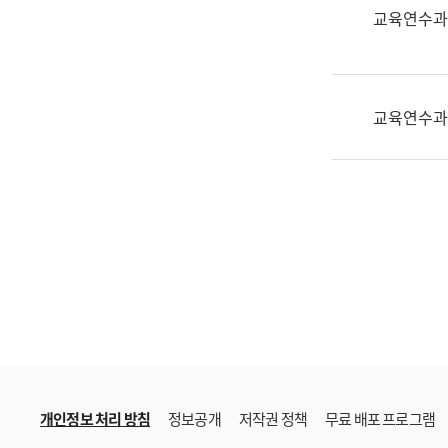
한
교육연수과
국
어
진
흥
교육연수과
과
수
어
점
자
진
흥
과
개인정보 처리 방침
정보공개
저작권 정책
무료 배포 프로그램