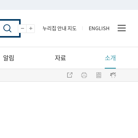
누리집 안내 지도
ENGLISH
전체 
축소
확대
알림
자료
소개
주소 복사
프린트
점자파일 내려받기
점자뷰어 보