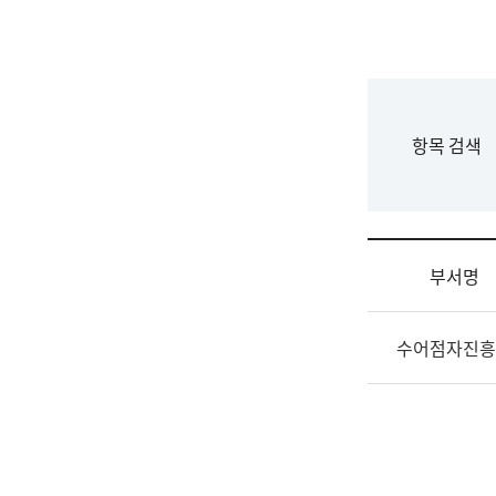
국
립
국
어
원
F
항목 검색
조
o
직
r
도
m
국
어
부서명
원
원
조
장
수어점자진흥
직
기
및
획
업
연
무
수
소
부
개
기