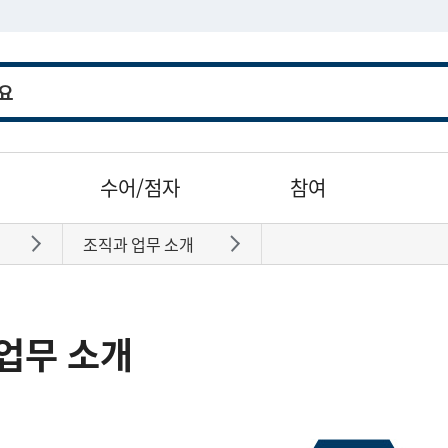
수어/점자
참여
조직과 업무 소개
바로가기
바로가기
업무 소개