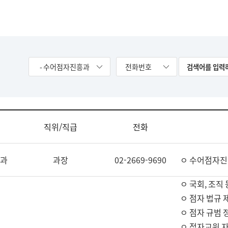
- 수어점자진흥과
전화번호
직위/직급
전화
과
과장
02-2669-9690
ㅇ 수어점자진
ㅇ 국회, 조직 
ㅇ 점자 법규 
ㅇ 점자 규범 
ㅇ 점자교원 