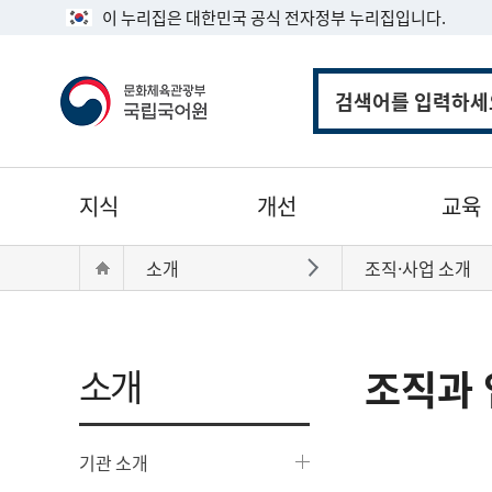
이 누리집은 대한민국 공식 전자정부 누리집입니다.
통
합
검
색
주
지식
개선
교육
메
뉴
현
Home
소개
조직·사업 소개
바로가기
재
위
치:
소개
조직과 
기관 소개