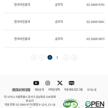
보
한국어진흥과
공무직
02-2669-9764
과
한
국
어
한국어진흥과
공무직
02-2669-9641
진
흥
과
수
한국어진흥과
공무직
02-2669-9678
어
점
자
진
흥
첫 페이지
이전 페이지
다음 페이지
마지막 페이지
1
2
과
Youtube
Instagram
Twitter
blog
개인정보 처리 방침
정보공개
저작권 정책
무료 배포 프로그램
오시는 길
바로 가기
문체부와 소속기관
우) 07511 서울특별시 강서구 금낭화로 154(방화
동 827)
대표 전화: 02-2669-9775(평일 9~12시, 13~18