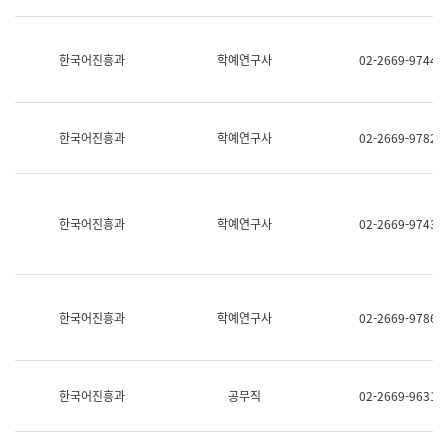
명,
교
직
육
위/
연
한국어진흥과
학예연구사
02-2669-9744
직
수
급,
과
전
어
화,
문
담
연
한국어진흥과
학예연구사
02-2669-9782
당
구
업
실
무)
어
문
연
한국어진흥과
학예연구사
02-2669-9743
구
과
어
문
연
한국어진흥과
학예연구사
02-2669-9786
구
과
(사
전
팀)
한국어진흥과
공무직
02-2669-9631
언
어
정