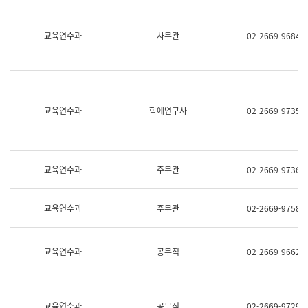
명,
교
직
육
위/
연
교육연수과
사무관
02-2669-9684
직
수
급,
과
전
어
화,
문
담
연
당
구
교육연수과
학예연구사
02-2669-9735
업
실
무)
어
문
연
구
교육연수과
주무관
02-2669-9736
과
어
문
교육연수과
주무관
02-2669-9758
연
구
과
(사
교육연수과
공무직
02-2669-9662
전
팀)
언
어
정
교육연수과
공무직
02-2669-9729