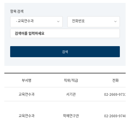
립
국
F
항목 검색
어
o
원
- 교육연수과
전화번호
r
조
m
직
도
국
어
원
원
장
기
획
연
수
부서명
직위/직급
전화
부
기
조
획
교육연수과
서기관
02-2669-9731
직
운
및
영
업
과
무
공
소
공
교육연수과
학예연구관
02-2669-9740
개
언
(부
어
서
과