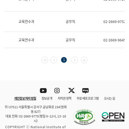
보
과
한
국
교육연수과
공무직
02-2669-9752
어
진
흥
과
교육연수과
공무직
02-2669-9645
수
어
점
자
첫 페이지
이전 페이지
다음 페이지
마지막 페이지
1
진
흥
과
Youtube
Instagram
Twitter
blog
개인정보 처리 방침
정보공개
저작권 정책
무료 배포 프로그램
오시는 길
바로 가기
문체부와 소속기관
우) 07511 서울특별시 강서구 금낭화로 154(방화
동 827)
대표 전화: 02-2669-9775(평일 9~12시, 13~18
시)
COPYRIGHT ⓒ National Institute of