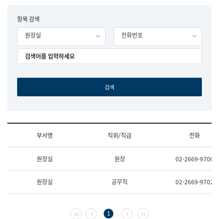
립
국
F
항목 검색
어
o
원
원장실
전화번호
r
조
m
직
도
국
어
원
원
장
기
획
연
수
부서명
직위/직급
전화
부
기
조
획
원장실
원장
02-2669-9700
직
운
및
영
업
과
원장실
공무직
02-2669-9702
무
공
소
공
개
언
(부
어
첫 페이지
이전 페이지
다음 페이지
마지막 페이지
1
서
과