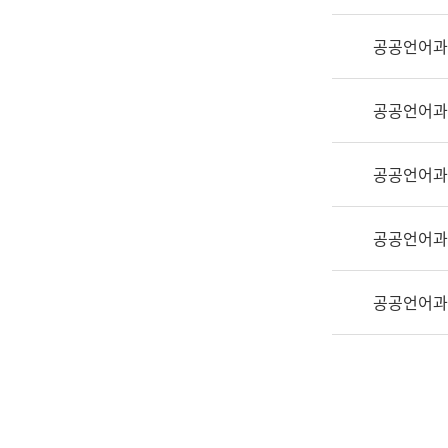
실
어
공공언어과
문
연
구
공공언어과
과
어
문
공공언어과
연
구
공공언어과
과
(사
전
공공언어과
팀)
언
어
정
보
과