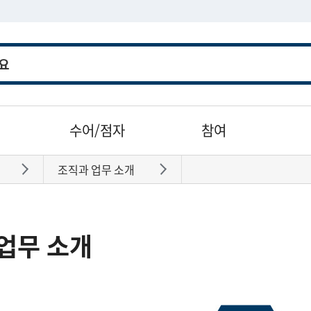
수어/점자
참여
조직과 업무 소개
바로가기
바로가기
업무 소개