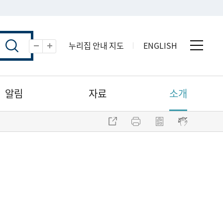
누리집 안내 지도
ENGLISH
전체 
축소
확대
알림
자료
소개
주소 복사
프린트
점자파일 내려받기
점자뷰어 보