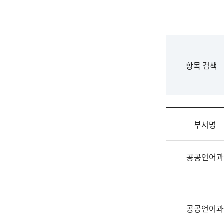
국
립
국
어
원
F
항목 검색
조
o
직
r
도
m
국
어
부서명
원
원
조
장
공공언어과
직
기
및
획
업
연
무
수
소
공공언어과
부
개
기