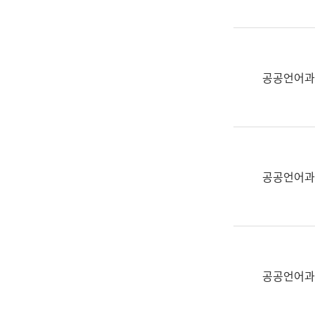
(부
획
서
운
명,
영
직
과
위/
공공언어과
공
직
공
급,
언
전
어
화,
과
담
교
공공언어과
당
육
업
연
무)
수
과
어
문
공공언어과
연
구