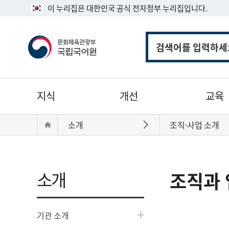
이 누리집은 대한민국 공식 전자정부 누리집입니다.
통
합
검
색
주
지식
개선
교육
메
뉴
현
Home
소개
조직·사업 소개
바로가기
재
위
치:
소개
조직과 
기관 소개