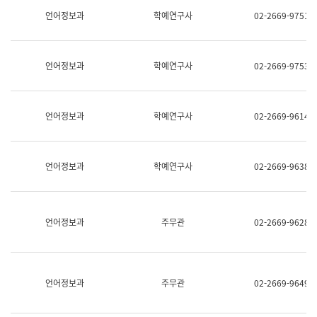
명,
교
언어정보과
학예연구사
02-2669-9751
직
육
위/
연
직
수
급,
과
언어정보과
학예연구사
02-2669-9753
전
어
화,
문
담
연
당
구
언어정보과
학예연구사
02-2669-9614
업
실
무)
어
문
연
언어정보과
학예연구사
02-2669-9638
구
과
어
문
연
언어정보과
주무관
02-2669-9628
구
과
(사
전
팀)
언어정보과
주무관
02-2669-9649
언
어
정