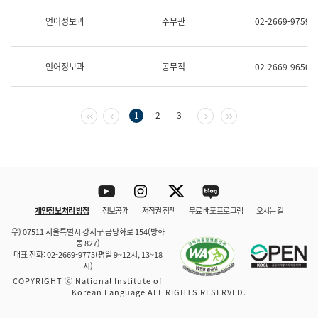
보
과
언어정보과
주무관
02-2669-9759
한
국
어
언어정보과
공무직
02-2669-9650
진
흥
과
수
첫 페이지
이전 페이지
다음 페이지
마지막 페이지
1
2
3
어
점
자
진
흥
과
Youtube
Instagram
Twitter
blog
개인정보 처리 방침
정보공개
저작권 정책
무료 배포 프로그램
오시는 길
바로 가기
문체부와 소속기관
우) 07511 서울특별시 강서구 금낭화로 154(방화
동 827)
대표 전화: 02-2669-9775(평일 9~12시, 13~18
시)
COPYRIGHT ⓒ National Institute of
Korean Language ALL RIGHTS RESERVED.