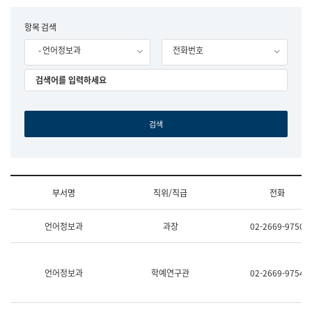
립
국
F
항목 검색
어
o
원
- 언어정보과
전화번호
r
조
m
직
도
국
어
원
원
장
기
획
연
수
부서명
직위/직급
전화
부
기
조
획
언어정보과
과장
02-2669-9750
직
운
및
영
업
과
무
공
언어정보과
학예연구관
02-2669-9754
소
공
개
언
(부
어
서
과